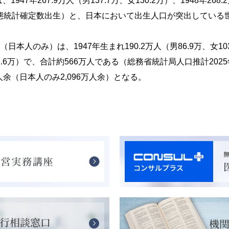
は、
1947
年
267.9
万人（男
137.7
万、女
130.2
万）、
1948
年
268.2
態統計確定数出生）と、日本において出生人口が突出している
口（日本人のみ）は、
1947
年生まれ
190.2
万人（男
86.9
万、女
10
.6
万）で、合計約
566
万人である（総務省統計局人口推計
2025
人余（日本人のみ
2,096
万人余）となる。