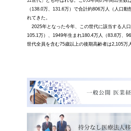
ム世代」とも呼ばれる。この
3
年間の年間出生数
（
138.0
万、
131.6
万）で合計約
806
万人（人口動
れてきた。
2025年となった今年、この世代に該当する人
105.1
万）、
1949
年生まれ
180.4
万人（
83.8
万、
96
世代全員を含む
75
歳以上の後期高齢者は
2,105
万