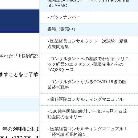
機関誌JAHMC(ジャーマック) The Journal
of JAHMC
バックナンバー
書籍（販売中）
医業経営コンサルタント一次試験 精選
過去問題集
された「用語解説」の記事をデータベース化した
コンサルタントへの相談でわかる クリニ
ック経営のエッセンス -院長先生からの
FAQ36ケース-
ますことをご了承ください。
コンサルタントがみるCOVID-19後の医
業経営戦略
歯科医院コンサルティングマニュアル
386歯科医院の統計データから見える成
功医院のセオリー
）年の
3
年間に生まれた世代。「第
医業経営コンサルティングマニュアル１
1
次ベビーブー
「経営診断業務編１」