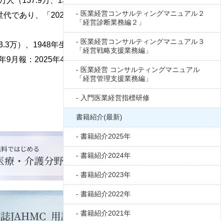
万人（
137.9
万、
130.3
万）、
1949
年
269.7
万人
医業経営コンサルティングマニュアル２
世代であり、「
2025
年問題」の核心として注目さ
「経営診断業務編２」
医業経営コンサルティングマニュアル３
3.3
万）、
1948
年生まれ
195.2
万人（
90.1
万、
「経営戦略支援業務編」
年
9
月報：
2025
年
4
月
1
日確定値）。また、団塊の
医業経営 コンサルティングマニュアル
「経営管理支援業務編」
入門医業経営指標研修
書籍紹介(最新)
書籍紹介2025年
書籍紹介2024年
書籍紹介2023年
書籍紹介2022年
書籍紹介2021年