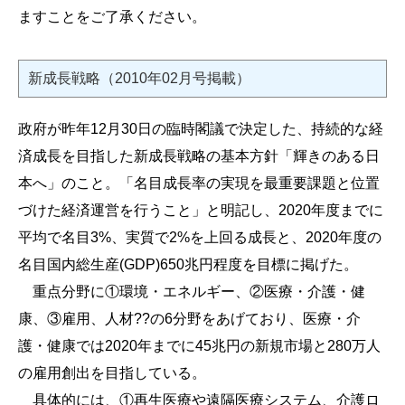
ますことをご了承ください。
新成長戦略（2010年02月号掲載）
政府が昨年12月30日の臨時閣議で決定した、持続的な経
済成長を目指した新成長戦略の基本方針「輝きのある日
本へ」のこと。「名目成長率の実現を最重要課題と位置
づけた経済運営を行うこと」と明記し、2020年度までに
平均で名目3%、実質で2%を上回る成長と、2020年度の
名目国内総生産(GDP)650兆円程度を目標に掲げた。
重点分野に①環境・エネルギー、②医療・介護・健
康、③雇用、人材??の6分野をあげており、医療・介
護・健康では2020年までに45兆円の新規市場と280万人
の雇用創出を目指している。
具体的には、①再生医療や遠隔医療システム、介護ロ