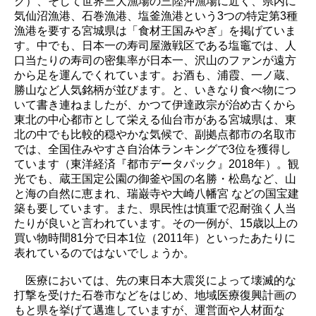
ク）、そして世界三大漁場の三陸沖漁場に近く、県内に
気仙沼漁港、石巻漁港、塩釜漁港という3つの特定第3種
漁港を要する宮城県は「食材王国みやぎ」を掲げていま
す。中でも、日本一の寿司屋激戦区である塩竈では、人
口当たりの寿司の密集率が日本一、沢山のファンが遠方
から足を運んでくれています。お酒も、浦霞、一ノ蔵、
勝山など人気銘柄が並びます。と、いきなり食べ物につ
いて書き連ねましたが、かつて伊達政宗が治め古くから
東北の中心都市として栄える仙台市がある宮城県は、東
北の中でも比較的穏やかな気候で、副拠点都市の名取市
では、全国住みやすさ自治体ランキングで3位を獲得し
ています（東洋経済『都市データパック』2018年）。観
光でも、蔵王国定公園の御釜や国の名勝・松島など、山
と海の自然に恵まれ、瑞巌寺や大崎八幡宮 などの国宝建
築も要しています。また、県民性は慎重で忍耐強く人当
たりが良いと言われています。その一例が、15歳以上の
買い物時間81分で日本1位（2011年）といったあたりに
表れているのではないでしょうか。
医療においては、先の東日本大震災によって壊滅的な
打撃を受けた石巻市などをはじめ、地域医療復興計画の
もと県を挙げて邁進していますが、運営面や人材面な