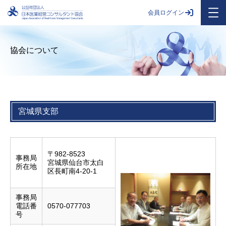
会員ログイン
協会について
宮城県支部
〒982-8523
事務局
宮城県仙台市太白
所在地
区長町南4-20-1
事務局
電話番
0570-077703
号