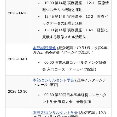
10:00 第14期 実務講座 12-1 医療情
報システムの機能と運用
2026-09-26
12:45 第14期 実務講座 12-2 医療ビ
ッグデータの処理と活用
15:00 第14期 実務講座 13-1 経営に
貢献する履修スキル活用法
本部/継続研修
(
配信期間：10月1日～令和9年1
月8日: Web研修（アーカイブ配信）
)
2026-10-01
00:00 医業承継コンサルティング研修
会 入門コース（アーカイブ配信）
本部/コンサルタント学会
(
品川インターシテ
ィホール: 東京
)
2026-10-30
09:30 第30回日本医業経営コンサルタ
ント学会 東京大会 会場参加
本部２/コンサルタント学会
(
配信期間：10月