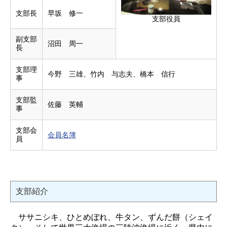
支部長
早坂 修一
支部役員
副支部
沼田 周一
長
支部理
今野 三雄、竹内 与志夫、橋本 信行
事
支部監
佐藤 英輔
事
支部会
会員名簿
員
支部紹介
ササニシキ、ひとめぼれ、牛タン、ずんだ餅（シェイ