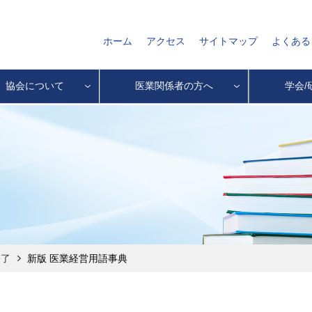
ホーム
アクセス
サイトマップ
よくある
協会について
医業関係者の方へ
学会/
終了
新版 医業経営用語事典