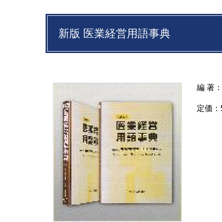
新版 医業経営用語事典
編 著
（日
定価：
Ａ５判