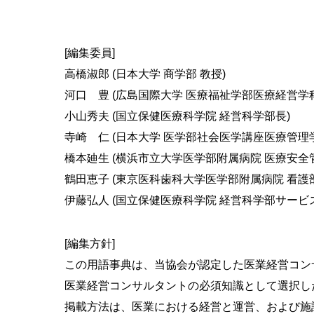
[編集委員]
高橋淑郎 (日本大学 商学部 教授)
河口 豊 (広島国際大学 医療福祉学部医療経営学科
小山秀夫 (国立保健医療科学院 経営科学部長)
寺崎 仁 (日本大学 医学部社会医学講座医療管理
橋本廸生 (横浜市立大学医学部附属病院 医療安全管
鶴田恵子 (東京医科歯科大学医学部附属病院 看護
伊藤弘人 (国立保健医療科学院 経営科学部サービス
[編集方針]
この用語事典は、当協会が認定した医業経営コン
医業経営コンサルタントの必須知識として選択した
掲載方法は、医業における経営と運営、および施