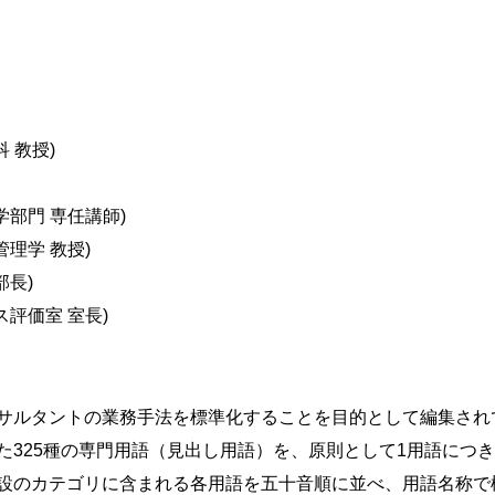
 教授)
学部門 専任講師)
理学 教授)
部長)
評価室 室長)
サルタントの業務手法を標準化することを目的として編集され
325種の専門用語（見出し用語）を、原則として1用語につ
設のカテゴリに含まれる各用語を五十音順に並べ、用語名称で