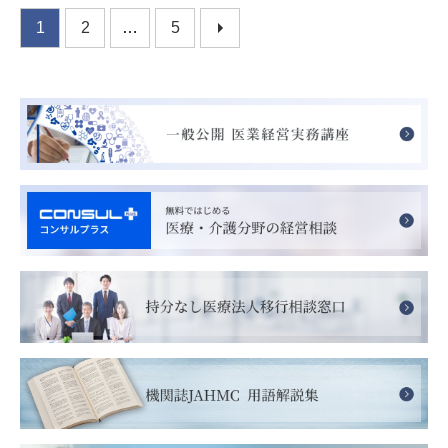
投
1
2
…
5
稿
の
ペ
ー
ジ
送
り