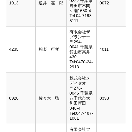
0222 千葉県
1913
逆井 甚一郎
0072
野田市木間
ケ瀬1650-4
Tel:04-7198-
5111
有限会社ザ
プランナー
〒294-
0041 千葉県
4235
相楽 行孝
4011
館山市高井
430
Tel:0470-24-
2913
株式会社メ
ディセオ
〒276-
0046 千葉県
8920
佐々木 聡
八千代市大
8393
和田新田
348-4
Tel:047-487-
1061
有限会社フ