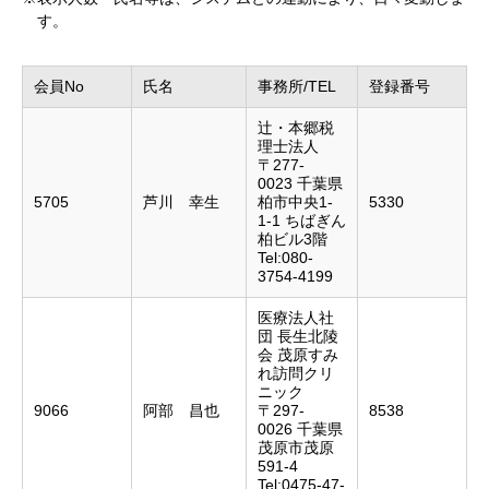
す。
会員No
氏名
事務所/TEL
登録番号
辻・本郷税
理士法人
〒277-
0023 千葉県
5705
芦川 幸生
柏市中央1-
5330
1-1 ちばぎん
柏ビル3階
Tel:080-
3754-4199
医療法人社
団 長生北陵
会 茂原すみ
れ訪問クリ
ニック
9066
阿部 昌也
〒297-
8538
0026 千葉県
茂原市茂原
591-4
Tel:0475-47-