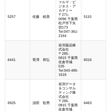
ァルマ・ビ
ジネス・ア
カデミー
〒271-
5257
佐藤 睦美
5110
0096 千葉県
松戸市下矢
切173
Tel:047-361-
2164
岩渕薬品株
式会社
〒285-
0815 千葉県
6441
菅澤 和弘
6016
佐倉市城
535
Tel:043-485-
1618
岩渕データ
＆コンサル
ティング株
式会社
〒285-
6925
須田 彰男
6463
0815 千葉県
佐倉市城