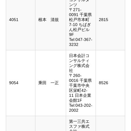
ンツ
〒271-
0091 千葉県
4051
根本 清規
松戸市本町
2815
7-10 ちばぎ
ん松戸ビル
9F
Tel:047-367-
3232
日本会計コ
ンサルティ
ング株式会
社
〒260-
0016 千葉県
9054
乘田 一正
8526
千葉市中央
区栄町42-
11 日本企業
会館1F
Tel:043-202-
2002
第一三共エ
スファ株式