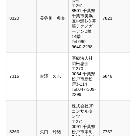
会社
〒261-
8501 千葉県
千葉市美浜
8320
長谷川 典良
7823
区中瀬1-3 幕
張テクノガ
ーデンD棟
14階
Tel:090-
9640-2298
医療法人社
団松恵会
〒270-
0034 千葉県
7316
古澤 久志
6846
松戸市新松
戸3-114
Tel:047-309-
2299
株式会社JP
コンサルタ
ンツ
〒271-
0091 千葉県
8266
矢口 玲緒
松戸市本町
7767