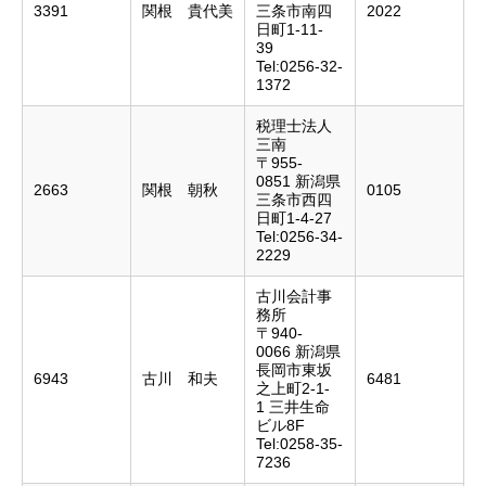
3391
関根 貴代美
三条市南四
2022
日町1-11-
39
Tel:0256-32-
1372
税理士法人
三南
〒955-
0851 新潟県
2663
関根 朝秋
0105
三条市西四
日町1-4-27
Tel:0256-34-
2229
古川会計事
務所
〒940-
0066 新潟県
長岡市東坂
6943
古川 和夫
6481
之上町2-1-
1 三井生命
ビル8F
Tel:0258-35-
7236