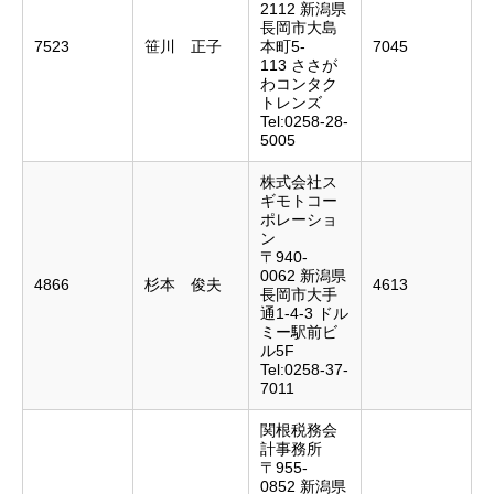
2112 新潟県
長岡市大島
7523
笹川 正子
本町5-
7045
113 ささが
わコンタク
トレンズ
Tel:0258-28-
5005
株式会社ス
ギモトコー
ポレーショ
ン
〒940-
0062 新潟県
4866
杉本 俊夫
4613
長岡市大手
通1-4-3 ドル
ミー駅前ビ
ル5F
Tel:0258-37-
7011
関根税務会
計事務所
〒955-
0852 新潟県