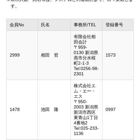
す。
会員No
氏名
事務所/TEL
登録番号
有限会社相
田会計
〒959-
0130 新潟県
2999
相田 哲
1573
燕市分水桜
町2-1-3
Tel:0256-98-
2301
株式会社エ
ム・エー・
エス
〒950-
2003 新潟県
1478
池田 隆
0997
新潟市西区
東青山1丁目
4番地2
Tel:025-233-
1136