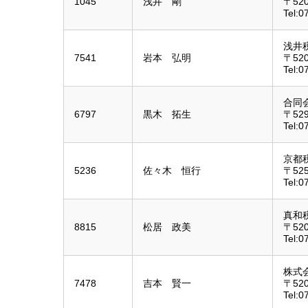
1045
浅井 剛
〒52
Tel:0
浅井
7541
岩本 弘明
〒52
Tel:0
合同
6797
黒木 拓生
〒52
Tel:0
京都
5236
佐々木 恒行
〒52
Tel:0
真和
8815
松居 政美
〒52
Tel:0
株式
7478
吉本 賢一
〒52
Tel:0