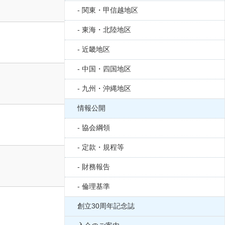
0821
関東・甲信越地区
東海・北陸地区
7063
近畿地区
中国・四国地区
6341
九州・沖縄地区
情報公開
5416
協会綱領
定款・規程等
8295
財務報告
倫理基準
創立30周年記念誌
7000