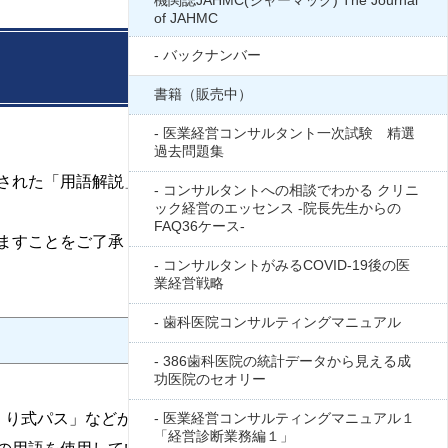
機関誌JAHMC(ジャーマック) The Journal
of JAHMC
バックナンバー
書籍（販売中）
医業経営コンサルタント一次試験 精選
過去問題集
された「用語解説」の記事をデータベース化した
コンサルタントへの相談でわかる クリニ
ック経営のエッセンス -院長先生からの
FAQ36ケース-
ますことをご了承ください。
コンサルタントがみるCOVID-19後の医
業経営戦略
歯科医院コンサルティングマニュアル
386歯科医院の統計データから見える成
功医院のセオリー
くり式パス」などがある。クリティカルパスある
医業経営コンサルティングマニュアル１
「経営診断業務編１」