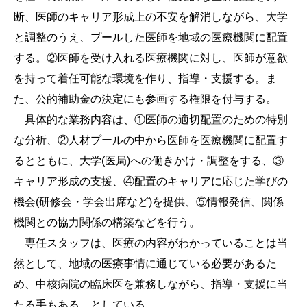
断、医師のキャリア形成上の不安を解消しながら、大学
と調整のうえ、プールした医師を地域の医療機関に配置
する。②医師を受け入れる医療機関に対し、医師が意欲
を持って着任可能な環境を作り、指導・支援する。ま
た、公的補助金の決定にも参画する権限を付与する。
具体的な業務内容は、①医師の適切配置のための特別
な分析、②人材プールの中から医師を医療機関に配置す
るとともに、大学(医局)への働きかけ・調整をする、③
キャリア形成の支援、④配置のキャリアに応じた学びの
機会(研修会・学会出席など)を提供、⑤情報発信、関係
機関との協力関係の構築などを行う。
専任スタッフは、医療の内容がわかっていることは当
然として、地域の医療事情に通じている必要があるた
め、中核病院の臨床医を兼務しながら、指導・支援に当
たる手もある、としている。