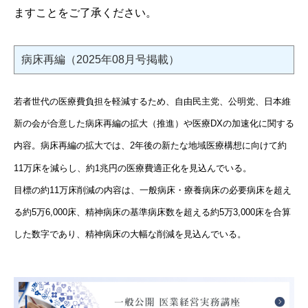
ますことをご了承ください。
病床再編（2025年08月号掲載）
若者世代の医療費負担を軽減するため、自由民主党、公明党、日本維
新の会が合意した病床再編の拡大（推進）や医療
DX
の加速化に関する
内容。病床再編の拡大では、
2
年後の新たな地域医療構想に向けて約
11
万床を減らし、約
1
兆円の医療費適正化を見込んでいる。
目標の約
11
万床削減の内容は、一般病床・療養病床の必要病床を超え
る約
5
万
6,000
床、精神病床の基準病床数を超える約
5
万
3,000
床を合算
した数字であり、精神病床の大幅な削減を見込んでいる。