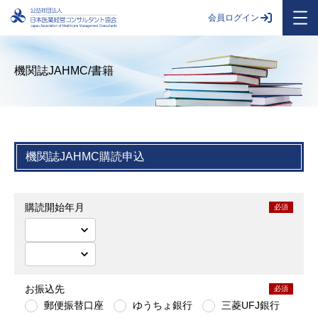
会員ログイン
機関誌JAHMC/書籍
機関誌JAHMC購読申込
購読開始年月
必須
お振込先
必須
郵便振替口座
ゆうちょ銀行
三菱UFJ銀行