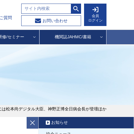
会員
ご質問
ログイン
お問い合わせ
研修/セミナー
機関誌JAHMC/書籍
演には松本尚デジタル大臣、神野正博全日病会長が登壇ほか
お知らせ