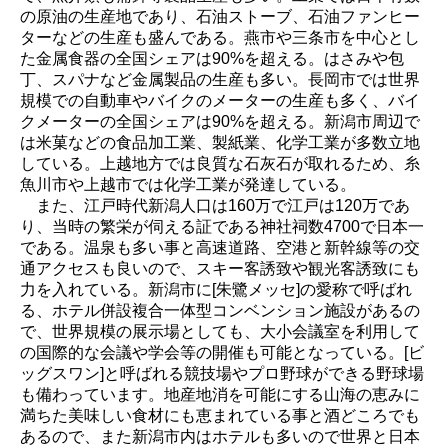
の原油の生産地であり、石油ストーブ、石油ファンヒー
ターなどの生産も盛んである。燕市や三条市を中心とし
た金属食器の全国シェアは90%を超える。はさみや包
丁、スパナなど金属製品の生産も多い。長岡市では世界
規模での自動車やバイクのメーターの生産も多く、バイ
クメーターの全国シェアは90%を超える。新潟市周辺で
は米菓などの食品加工業、製紙業、化学工業が多数立地
している。上越地方では良質な石灰石が取れるため、糸
魚川市や上越市では化学工業が発達している。
また、江戸時代新潟人口は160万で江戸は120万であ
り、当時の繁栄が伺える証である神社祠数4700で日本一
である。温泉も多い事と高速道路、空港と新幹線等の交
通アクセスも良いので、スキー客誘致や観光客誘致にも
力を入れている。新潟市に[朱鷺メッセ]の愛称で呼ばれ
る、ホテル併設複合一体型コンベンション施設があるの
で、世界規模の展示場としても、大小会議室を利用して
の国際的な会議や学会等の開催も可能となっている。[ビ
ッグスワン]と呼ばれる競技場やプロ野球ができる野球場
も備わっています。地産地消を可能にする山海の恵みに
満ちた美味しい食材にも恵まれている事と酒どころでも
あるので、また新潟市内はホテルも多いので世界と日本