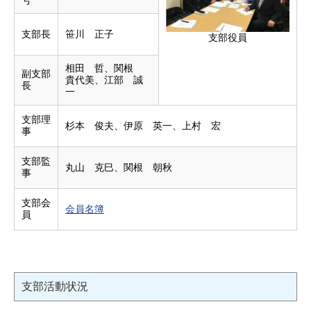
号
支部長
笹川 正子
支部役員
相田 哲、関根
副支部
貴代美、江部 誠
長
一
支部理
杉本 俊夫、伊原 英一、上村 宏
事
支部監
丸山 克巳、関根 朝秋
事
支部会
会員名簿
員
支部活動状況