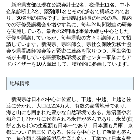
新潟県支部は現在公認会計士2名、税理士11名、中小
企業診断士2名、薬剤師1名とその他9名で構成されてお
り、30名弱の陣容です。新潟県は縦長の地形の為、県内
での研修受講機会を増やす為に、毎年24時間独自の研修
を実施している。最近の2年間は事業承継を中心とした
研修を開講しているが、毎年県職の方々も講師として招
請しています。新潟県、県医師会、県社会保険労務士協
会や県看護師協会等と緊密に連絡を取りつつ、厚生労働
省が主導している医療勤務環境改善センター事業にもア
ドバイザーを10人輩出して、積極的に参画しています。
地域情報
新潟県は日本の中心に位置し、下越、中越、上越と佐
渡に分かれ、人口は224万人。有数の豪雪地帯であり、
海と山にも囲まれた豊かな自然環境である。魚沼産や岩
船産こしひかりに代表される米作が盛んであり、米菓(煎
餅とあられ)の生産額も日本一であり、日本酒も兵庫、京
都についで第三位である。佐渡を中心として漁業も盛ん
で、魚介類も蒲鉾等製品生産も多い。工業では日本有数