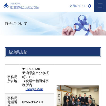
会員ログイン
協会について
新潟県支部
〒959-0130
新潟県燕市分水桜
事務局
町2-1-3
所在地
（税理士相田哲事
務所内）
GoogleMap
事務局
電話番
0256-98-2301